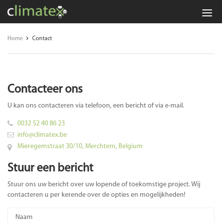
Climatex:
veiligheid,
Home
Contact
preventie
en
energie-
Contacteer ons
advies
U kan ons contacteren via telefoon, een bericht of via e-mail.
0032 52 40 86 23
info@climatex.be
Mieregemstraat 30/10, Merchtem, Belgium
Stuur een bericht
Stuur ons uw bericht over uw lopende of toekomstige project. Wij
contacteren u per kerende over de opties en mogelijkheden!