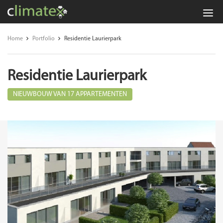
Climatex:
veiligheid,
Home
Portfolio
Residentie Laurierpark
preventie
en
Residentie Laurierpark
energie-
advies
NIEUWBOUW VAN 17 APPARTEMENTEN