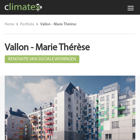
Climatex:
veiligheid,
Home
Portfolio
Vallon - Marie Thérèse
preventie
en
Vallon - Marie Thérèse
energie-
advies
RENOVATIE VAN SOCIALE WONINGEN