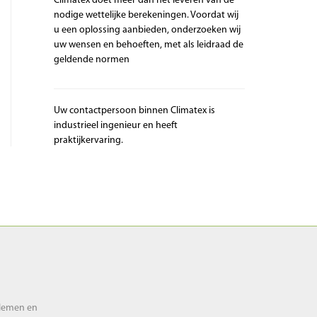
Climatex doet meer dan het leveren van de
nodige wettelijke berekeningen. Voordat wij
u een oplossing aanbieden, onderzoeken wij
uw wensen en behoeften, met als leidraad de
geldende normen
Uw contactpersoon binnen Climatex is
industrieel ingenieur en heeft
praktijkervaring.
blemen en