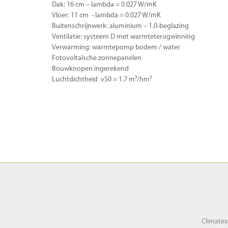
Dak: 16 cm – lambda = 0.027 W/mK
Vloer: 11 cm - lambda = 0.027 W/mK
Buitenschrijnwerk: aluminium – 1.0-beglazing
Ventilatie: systeem D met warmteterugwinning
Verwarming: warmtepomp bodem / water
Fotovoltaïsche zonnepanelen
Bouwknopen ingerekend
Luchtdichtheid v50 = 1.7 m³/hm²
Climatex
Climatex