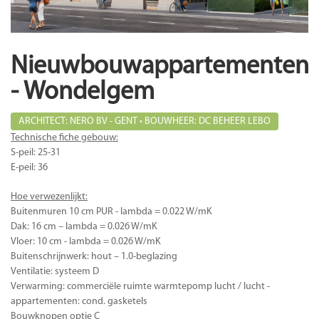
Nieuwbouwappartementen
- Wondelgem
ARCHITECT: NERO BV - GENT • BOUWHEER: DC BEHEER LEBO
Technische fiche gebouw:
S-peil: 25-31
E-peil: 36
Hoe verwezenlijkt:
Buitenmuren 10 cm PUR - lambda = 0.022 W/mK
Dak: 16 cm – lambda = 0.026 W/mK
Vloer: 10 cm - lambda = 0.026 W/mK
Buitenschrijnwerk: hout – 1.0-beglazing
Ventilatie: systeem D
Verwarming: commerciële ruimte warmtepomp lucht / lucht -
appartementen: cond. gasketels
Bouwknopen optie C