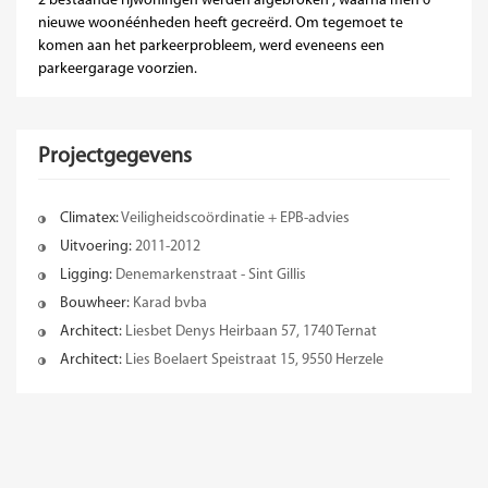
2 bestaande rijwoningen werden afgebroken , waarna men 6
nieuwe woonéénheden heeft gecreërd. Om tegemoet te
komen aan het parkeerprobleem, werd eveneens een
parkeergarage voorzien.
Projectgegevens
Climatex:
Veiligheidscoördinatie + EPB-advies
Uitvoering:
2011-2012
Ligging:
Denemarkenstraat - Sint Gillis
Bouwheer:
Karad bvba
Architect:
Liesbet Denys Heirbaan 57, 1740 Ternat
Architect:
Lies Boelaert Speistraat 15, 9550 Herzele