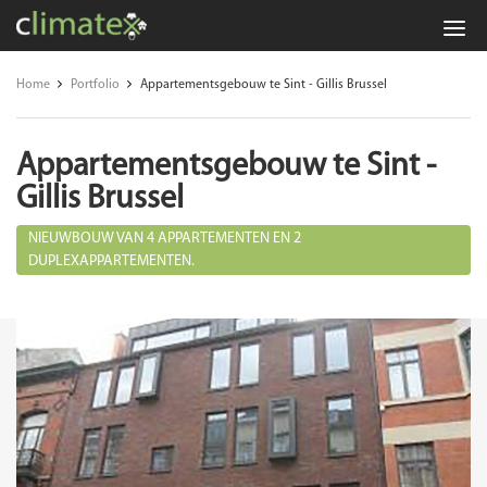
Climatex:
veiligheid,
Home
Portfolio
Appartementsgebouw te Sint - Gillis Brussel
preventie
en
Appartementsgebouw te Sint -
energie-
Gillis Brussel
advies
NIEUWBOUW VAN 4 APPARTEMENTEN EN 2
DUPLEXAPPARTEMENTEN.