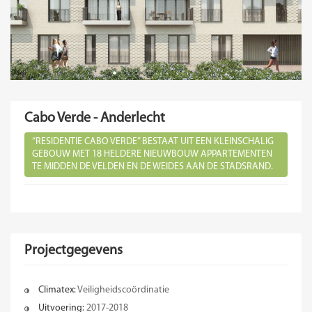
Cabo Verde - Anderlecht
“RESIDENTIE CABO VERDE” BESTAAT UIT EEN KLEINSCHALIG
GEBOUW MET 18 HELDERE NIEUWBOUW APPARTEMENTEN
TE MIDDEN DE VELDEN EN DE WEIDES AAN DE STADSRAND.
Projectgegevens
Climatex:
Veiligheidscoördinatie
Uitvoering:
2017-2018